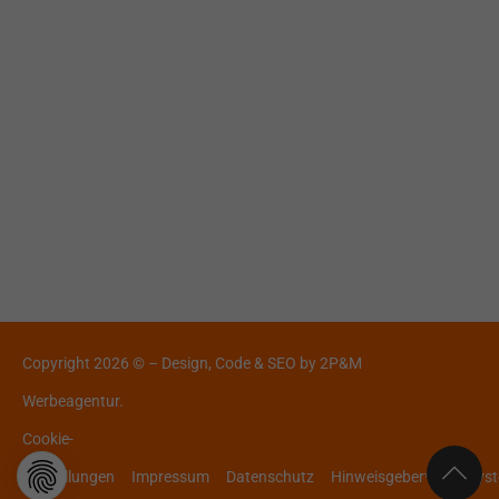
Copyright 2026 © – Design, Code & SEO by
2P&M
Werbeagentur.
Cookie-
Einstellungen
Impressum
Datenschutz
Hinweisgeber*innensys