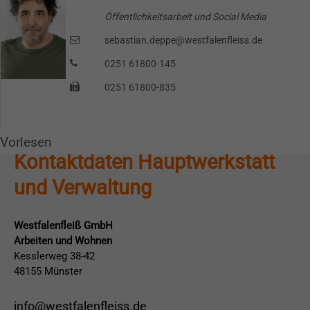
Alternativ können Sie auch an unser Spendenkonto
Öffentlichkeitsarbeit und Social Media
überweisen:
sebastian.deppe@westfalenfleiss.de
Kontoinhaber: Westfalenfleiß GmbH
0251 61800-145
IBAN: DE79400501500034546739
0251 61800-835
BIC: WELADED1MST
Herzlichen Dank für Ihre Unterstützung!
Vorlesen
Kontaktdaten Hauptwerkstatt
und Verwaltung
Westfalenfleiß GmbH
Arbeiten und Wohnen
Kesslerweg 38-42
48155 Münster
info@westfalenfleiss.de