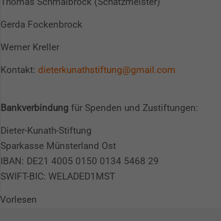
Thomas Schmalbrock (Schatzmeister)
Gerda Fockenbrock
Werner Kreller
Spendenkonto
Kontakt:
dieterkunathstiftung@gmail.com
Sie möchten uns eine Spende zukommen lassen?
Dann klicken Sie bitte
hier!
Bankverbindung
für Spenden und Zustiftungen:
Alternativ können Sie auch an unser Spendenkonto
Dieter-Kunath-Stiftung
überweisen:
Sparkasse Münsterland Ost
Kontoinhaber: Westfalenfleiß GmbH
IBAN: DE21 4005 0150 0134 5468 29
IBAN: DE79400501500034546739
SWIFT-BIC: WELADED1MST
BIC: WELADED1MST
Vorlesen
Herzlichen Dank für Ihre Unterstützung!