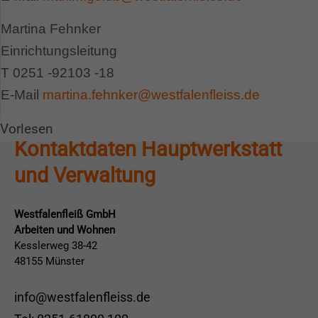
überweisen:
Martina Fehnker
Kontoinhaber: Westfalenfleiß GmbH
Einrichtungsleitung
IBAN: DE79400501500034546739
T 0251 -92103 -18
BIC: WELADED1MST
E-Mail
martina.fehnker@westfalenfleiss.de
Herzlichen Dank für Ihre Unterstützung!
Vorlesen
Kontaktdaten Hauptwerkstatt
und Verwaltung
Westfalenfleiß GmbH
Arbeiten und Wohnen
Kesslerweg 38-42
48155 Münster
info@westfalenfleiss.de