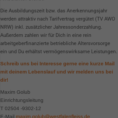
Die Ausbildungszeit bzw. das Anerkennungsjahr
werden attraktiv nach Tarifvertrag vergütet (TV AWO
NRW) inkl. zusätzlicher Jahressonderzahlung.
Außerdem zahlen wir für Dich in eine rein
arbeitgeberfinanzierte betriebliche Altersvorsorge
ein und Du erhältst vermögenswirksame Leistungen.
Schreib uns bei Interesse gerne eine kurze Mail
mit deinem Lebenslauf und wir melden uns bei
Spendenkonto
dir!
Maxim Golub
Sie möchten uns eine Spende zukommen lassen?
Einrichtungsleitung
Dann klicken Sie bitte
hier!
T 02504 -9302-12
Alternativ können Sie auch an unser Spendenkonto
E-Mail
maxim.golub@westfalenfleiss.de