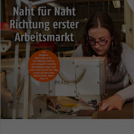
Spendenkonto
Sie möchten uns eine Spende zukommen lassen?
Dann klicken Sie bitte
hier!
Alternativ können Sie auch an unser Spendenkonto
überweisen:
Kontoinhaber: Westfalenfleiß GmbH
IBAN: DE79400501500034546739
BIC: WELADED1MST
Herzlichen Dank für Ihre Unterstützung!