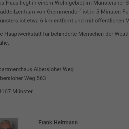
s Haus liegt in einem Wohn­gebiet im Münsteraner St
adt­teil­zen­trum von Grem­men­dorf ist in 5 Minuten Fuß
nsters ist etwa 6 km ent­fernt und mit öffent­lichen Ve
e Haupt­werk­statt für be­hin­derte Men­schen der West­
ähe.
partmenthaus Albersloher Weg
lbersloher Weg 563
8167 Münster
Frank Heitmann