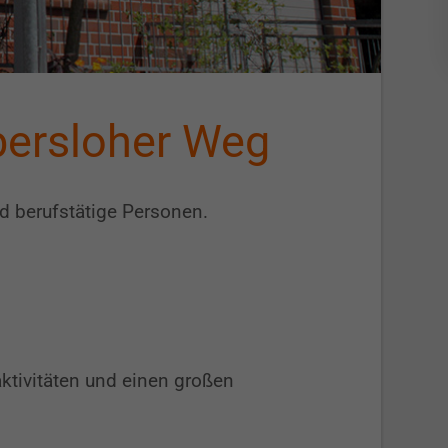
bersloher Weg
be­rufs­tätige Per­sonen.
t­aktivitäten und einen großen