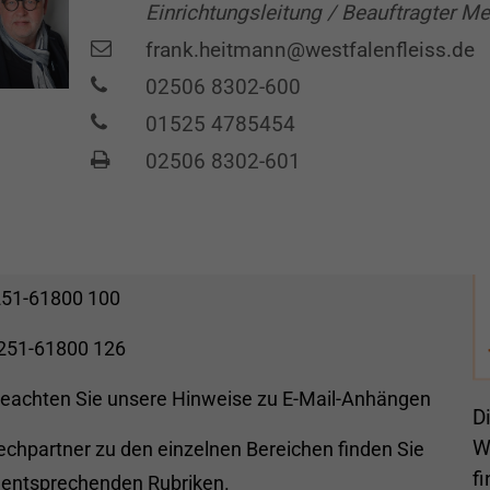
Einrichtungsleitung / Beauftragter M
taktdaten Hauptwerkstatt
S
frank.heitmann@westfalenfleiss.de
 Verwaltung
u
02506 8302-600
alenfleiß GmbH
01525 4785454
ten und Wohnen
02506 8302-601
erweg 38-42
 Münster
estfalenfleiss.de
251-61800 100
0251-61800 126
beachten Sie unsere
Hinweise zu E-Mail-Anhängen
D
W
chpartner zu den einzelnen Bereichen finden Sie
f
 entsprechenden Rubriken.