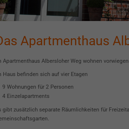
Das Apartmenthaus Al
 Apartmenthaus Albersloher Weg wohnen vor­wie­gend 
 Haus be­finden sich auf vier Etagen
9 Wohnungen für 2 Personen
4 Einzelapartments
 gibt zusätzlich sepa­rate Räum­lich­keiten für Freizei
­mein­schafts­garten.