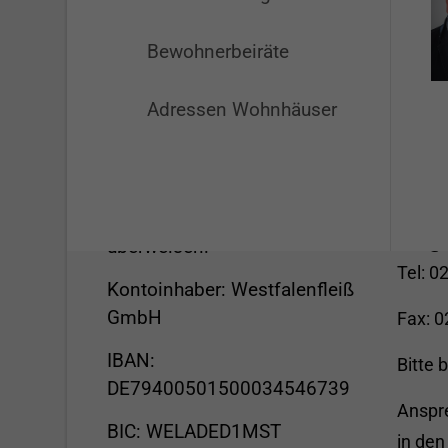
Spendenkonto
Kon
Bewohnerbeiräte
und
Sie möchten uns eine Spende
zukommen lassen?
Westf
Adressen Wohnhäuser
Arbei
Dann klicken Sie bitte
hier!
Kessl
Alternativ können Sie auch an
48155
unser Spendenkonto
info@w
überweisen:
Tel: 0
Kontoinhaber: Westfalenfleiß
GmbH
Fax: 
IBAN:
Bitte 
DE79400501500034546739
Anspre
BIC: WELADED1MST
in den