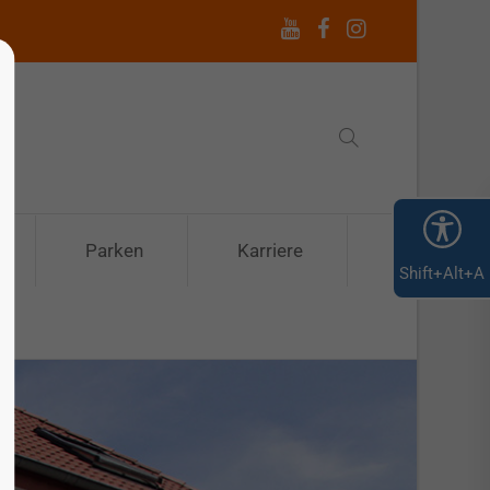
Parken
Karriere
Shift+Alt+A