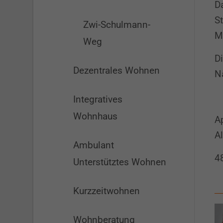
Da
St
Zwi-Schulmann-
Mü
Weg
Di
Dezentrales Wohnen
N
Integratives
Wohnhaus
A
A
Ambulant
4
Unterstütztes Wohnen
Kurzzeitwohnen
Wohnberatung