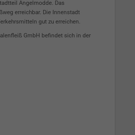
ad­tteil Angel­modde. Das
­weg er­reich­bar. Die Innen­stadt
rkehrs­mitteln gut zu er­reichen.
falen­fleiß GmbH be­findet sich in der