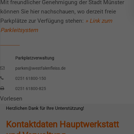
Mit freundlicher Genehmigung der Stadt Münster
können Sie hier nachschauen, wo derzeit freie
Spendenkonto
Parkplätze zur Verfügung stehen:
» Link zum
Parkleitsystem
Sie möchten uns eine Spende zukommen lassen?
Dann klicken Sie bitte
hier!
Alternativ können Sie auch an unser Spendenkonto
Parkplatzverwaltung
überweisen:
parken@westfalenfleiss.de
Kontoinhaber: Westfalenfleiß GmbH
0251 61800-150
IBAN: DE79400501500034546739
0251 61800-825
BIC: WELADED1MST
Vorlesen
Herzlichen Dank für Ihre Unterstützung!
Kontaktdaten Hauptwerkstatt