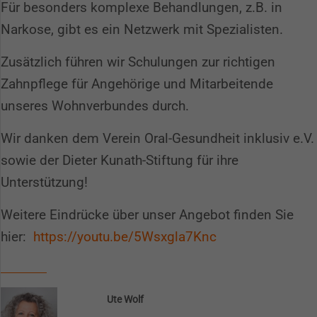
Für besonders komplexe Behandlungen, z.B. in
Narkose, gibt es ein Netzwerk mit Spezialisten.
Zusätzlich führen wir Schulungen zur richtigen
Zahnpflege für Angehörige und Mitarbeitende
unseres Wohnverbundes durch.
Wir danken dem Verein Oral-Gesundheit inklusiv e.V.
sowie der Dieter Kunath-Stiftung für ihre
Unterstützung!
Spendenkonto
Weitere Eindrücke über unser Angebot finden Sie
hier:
https://youtu.be/5Wsxgla7Knc
Sie möchten uns eine Spende zukommen lassen?
Dann klicken Sie bitte
hier!
Ute Wolf
Alternativ können Sie auch an unser Spendenkonto