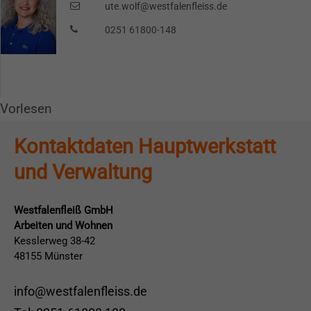
überweisen:
ute.wolf@westfalenfleiss.de
0251 61800-148
Kontoinhaber: Westfalenfleiß GmbH
IBAN: DE79400501500034546739
BIC: WELADED1MST
Vorlesen
Herzlichen Dank für Ihre Unterstützung!
Kontaktdaten Hauptwerkstatt
und Verwaltung
Westfalenfleiß GmbH
Arbeiten und Wohnen
Kesslerweg 38-42
48155 Münster
info@westfalenfleiss.de