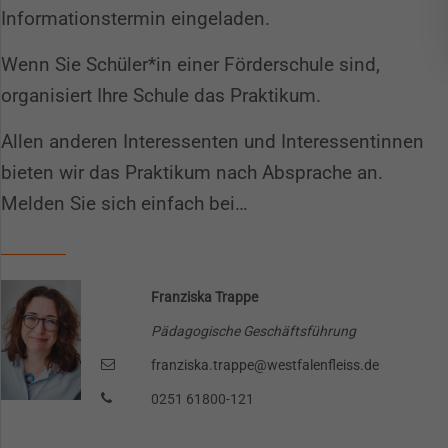
Informationstermin eingeladen.
Wenn Sie Schüler*in einer Förder­schule sind,
organisiert Ihre Schule das Praktikum.
Allen anderen Interessenten und Interessentinnen
bieten wir das Praktikum nach Absprache an.
Spendenkonto
Melden Sie sich einfach bei…
Sie möchten uns eine Spende zukommen lassen?
Dann klicken Sie bitte
hier!
Franziska Trappe
Alternativ können Sie auch an unser Spendenkonto
Pädagogische Geschäftsführung
überweisen:
franziska.trappe@westfalenfleiss.de
Kontoinhaber: Westfalenfleiß GmbH
0251 61800-121
IBAN: DE79400501500034546739