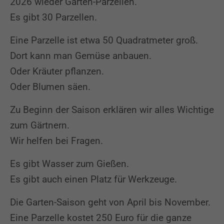
2026 wieder Garten-Parzellen.
Es gibt 30 Parzellen.
Eine Parzelle ist etwa 50 Quadratmeter groß.
Dort kann man Gemüse anbauen.
Oder Kräuter pflanzen.
Oder Blumen säen.
Zu Beginn der Saison erklären wir alles Wichtige
zum Gärtnern.
Wir helfen bei Fragen.
Spendenkonto
Es gibt Wasser zum Gießen.
Es gibt auch einen Platz für Werkzeuge.
Sie möchten uns eine Spende zukommen lassen?
Dann klicken Sie bitte
hier!
Die Garten-Saison geht von April bis November.
Eine Parzelle kostet 250 Euro für die ganze
Alternativ können Sie auch an unser Spendenkonto