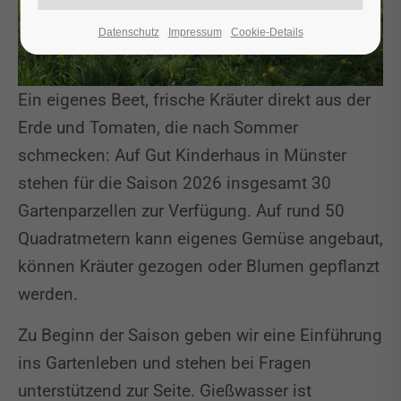
Datenschutz
Impressum
Cookie-Details
Ein eigenes Beet, frische Kräuter direkt aus der
Erde und Tomaten, die nach Sommer
schmecken: Auf Gut Kinderhaus in Münster
stehen für die Saison 2026 insgesamt 30
Gartenparzellen zur Verfügung. Auf rund 50
Quadratmetern kann eigenes Gemüse angebaut,
können Kräuter gezogen oder Blumen gepflanzt
werden.
Zu Beginn der Saison geben wir eine Einführung
ins Gartenleben und stehen bei Fragen
unterstützend zur Seite. Gießwasser ist