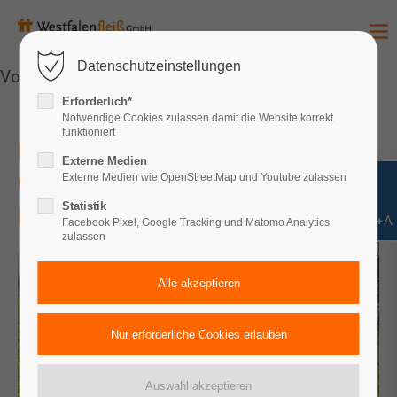
Datenschutzeinstellungen
Vorlesen
Erforderlich*
Notwendige Cookies zulassen damit die Website korrekt
funktioniert
Lust auf Gärtnern? Wir bieten
Externe Medien
Gartenparzellen auf Gut
Externe Medien wie OpenStreetMap und Youtube zulassen
Statistik
Kinderhaus
Shift+Alt+A
Facebook Pixel, Google Tracking und Matomo Analytics
zulassen