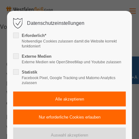
Datenschutzeinstellungen
Vorlesen
Erforderlich*
Notwendige Cookies zulassen damit die Website korrekt
funktioniert
Externe Medien
Externe Medien wie OpenStreetMap und Youtube zulassen
Ob Bücher, Kleidung oder kleine Schätze aus
Statistik
vergangenen Zeiten – beim Flohmarkt auf dem
Shift+Alt+A
Facebook Pixel, Google Tracking und Matomo Analytics
Hofgut Kinderhaus gibt es viel zu entdecken.
zulassen
Wer selbst verkaufen möchte, kann sich jetzt
einen Stellplatz sichern.
Die Anmeldung erfolgt direkt im
Hofladen
während der Öffnungszeiten (Dienstag bis
Freitag von 9 bis 14.30 Uhr, Samstag und