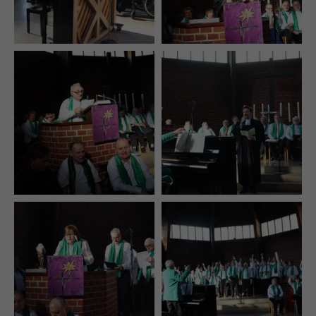
Spendenkonto
Sie möchten uns eine Spende zukommen lassen?
Dann klicken Sie bitte
hier!
Alternativ können Sie auch an unser Spendenkonto
überweisen:
Kontoinhaber: Westfalenfleiß GmbH
IBAN: DE79400501500034546739