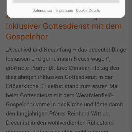
Datenschutz
Impressum
Cookie-Details
Abschied und Neuanfang -
Inklusiver Gottesdienst mit dem
Gospelchor
„Abschied und Neuanfang – das bedeutet Dinge
loslassen und gemeinsam Neues wagen“,
eröffnete Pfarrer Dr. Eike Christian Herzig den
diesjährigen inklusiven Gottesdienst in der
Erlöserkirche. Er selbst stand zum ersten Mal
beim Gottesdienst mit dem Westfalenfleiß-
Gospelchor vorne in der Kirche und löste damit
den langjährigen Pfarrer Reinhard Witt ab.
Dieser ist in den wohlverdienten Ruhestand
gegangen, hat es sich aber nicht nehmen